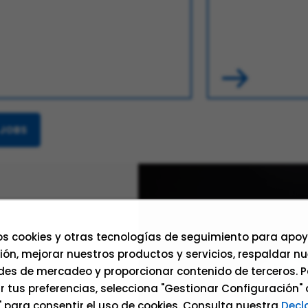
 JOBS
os cookies y otras tecnologías de seguimiento para apoy
ón, mejorar nuestros productos y servicios, respaldar n
des de mercadeo y proporcionar contenido de terceros. 
ual-
r tus preferencias, selecciona "Gestionar Configuración" o
" para consentir el uso de cookies. Consulta nuestra
Decl